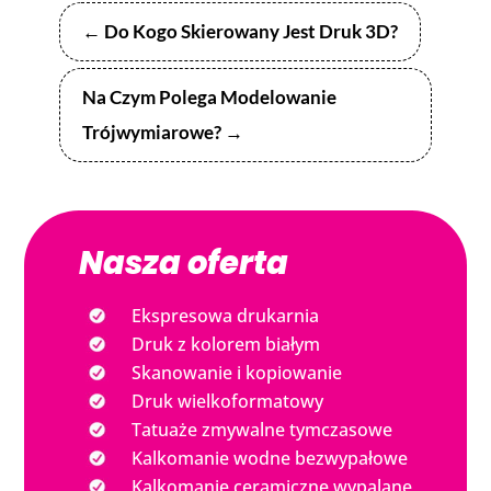
←
Do Kogo Skierowany Jest Druk 3D?
Na Czym Polega Modelowanie
Trójwymiarowe?
→
Nasza oferta
Ekspresowa drukarnia
Druk z kolorem białym
Skanowanie i kopiowanie
Druk wielkoformatowy
Tatuaże zmywalne tymczasowe
Kalkomanie wodne bezwypałowe
Kalkomanie ceramiczne wypalane