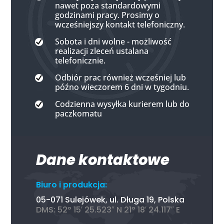
nawet poza standardowymi
godzinami pracy. Prosimy o
wcześniejszy kontakt telefoniczny.
Sobota i dni wolne - możliwość
realizacji zleceń ustalana
telefonicznie.
Odbiór prac również wcześniej lub
późno wieczorem 6 dni w tygodniu.
Codzienna wysyłka kurierem lub do
paczkomatu
Dane kontaktowe
Biuro i produkcja:
05-071 Sulejówek, ul. Długa 19, Polska
DMS: 52º 15′ 25.523″ N 21º 18′ 24.117″ E