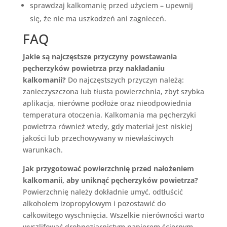
sprawdzaj kalkomanię przed użyciem – upewnij
się, że nie ma uszkodzeń ani zagnieceń.
FAQ
Jakie są najczęstsze przyczyny powstawania
pęcherzyków powietrza przy nakładaniu
kalkomanii?
Do najczęstszych przyczyn należą:
zanieczyszczona lub tłusta powierzchnia, zbyt szybka
aplikacja, nierówne podłoże oraz nieodpowiednia
temperatura otoczenia. Kalkomania ma pęcherzyki
powietrza również wtedy, gdy materiał jest niskiej
jakości lub przechowywany w niewłaściwych
warunkach.
Jak przygotować powierzchnię przed nałożeniem
kalkomanii, aby uniknąć pęcherzyków powietrza?
Powierzchnię należy dokładnie umyć, odtłuścić
alkoholem izopropylowym i pozostawić do
całkowitego wyschnięcia. Wszelkie nierówności warto
wyszlifować drobnoziarnistym papierem ściernym.